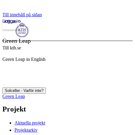
Till innehåll på sidan
Logga in
kth.se
Green Leap
Till kth.se
Green Leap in English
Solceller - Varför inte?
Green Leap
Projekt
Aktuella projekt
Projektarkiv